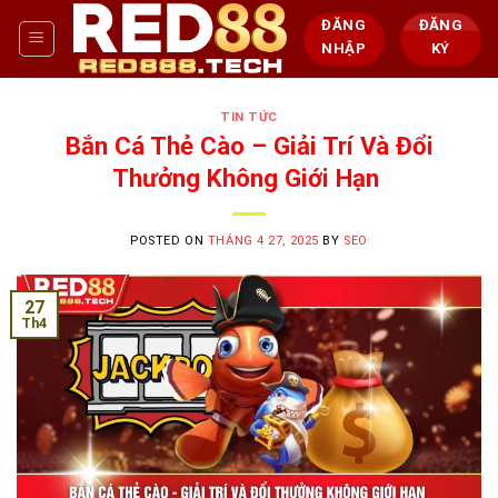
Bỏ
ĐĂNG
ĐĂNG
qua
NHẬP
KÝ
nội
dung
TIN TỨC
Bắn Cá Thẻ Cào – Giải Trí Và Đổi
Thưởng Không Giới Hạn
POSTED ON
THÁNG 4 27, 2025
BY
SEO
27
Th4