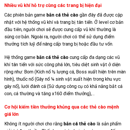
Nhiều vũ khí hỗ trợ cùng các trang bị hiện đại
Các phiên bản game
bắn cá thẻ cào
gần đây đã được cập
nhật với hệ thống vũ khí và trang bị tân tiến. Ở level cơ bản
đầu tiên, người chơi sẽ được cung cấp vũ khí thường là
súng cơ bản. Ngoài ra, người chơi có thể sử dụng điểm
thưởng tích luỹ để nâng cấp trang bị hoặc đầu tư vốn.
Hệ thống game
bắn cá thẻ cào
cung cấp đa dạng các vũ
khí tân tiến với sức công phá lớn, tiêu diệt sinh vật ở diện
rộng như: Bom (Kích nổ ½ lượng cá, Boss xuất hiện trên màn
hình), thuốc nổ (Gây nổ ¼ sinh vật xuất hiện trong khu vực
gây nổ), lưới đánh cá (Sử dụng công cụ có khả năng bắt cá
con, cá thường và tăng x160 điểm thưởng),…
Cơ hội kiếm tiền thưởng khủng qua các thẻ cào mệnh
giá lớn
Không ít người chơi cho rằng
bắn cá thẻ cào
là sản phẩm