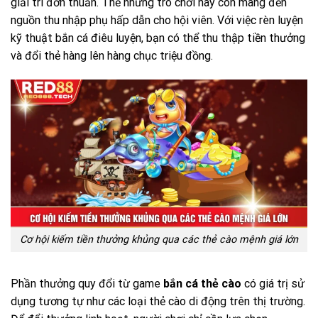
giải trí đơn thuần. Thế nhưng trò chơi này còn mang đến
nguồn thu nhập phụ hấp dẫn cho hội viên. Với việc rèn luyện
kỹ thuật bắn cá điêu luyện, bạn có thể thu thập tiền thưởng
và đổi thẻ hàng lên hàng chục triệu đồng.
Cơ hội kiếm tiền thưởng khủng qua các thẻ cào mệnh giá lớn
Phần thưởng quy đổi từ game
bắn cá thẻ cào
có giá trị sử
dụng tương tự như các loại thẻ cào di động trên thị trường.