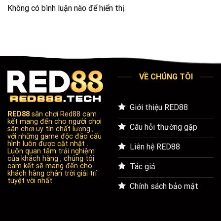
Không có bình luận nào để hiển thị.
VỀ CHÚNG TÔI
Giới thiệu RED88
RED88
sân chơi Red88 cam
kết mang đến cho người chơi
Câu hỏi thường gặp
sân chơi uy tín chất lượng ,
với những game độc đáo cấu
hình luôn được cật nhật .
Liên hệ RED88
Luôn quan tâm trải nghiệm
của khách hàng , chúng tôi
cam kết sẽ mang đến cho
Tác giả
khách hàng chân trời giải trí
tuyệt vời nhất .
Chính sách bảo mật